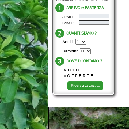
ARRIVO e PARTENZA
Arrivo il :
Parto il :
QUANTI SIAMO ?
Adulti:
Bambini:
DOVE DORMIAMO ?
TUTTE
O F F E R T E
Ricerca avanzata