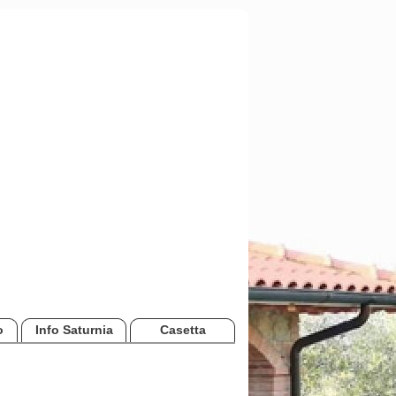
o
Info Saturnia
Casetta