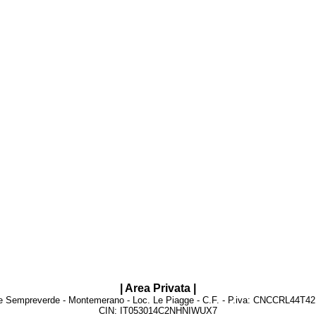
| Area Privata |
e Sempreverde - Montemerano - Loc. Le Piagge - C.F. - P.iva: CNCCRL44T4
CIN: IT053014C2NHNIWUX7