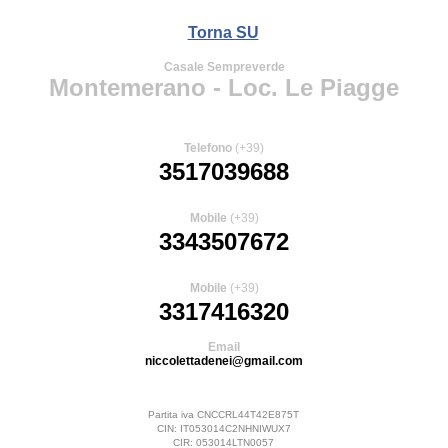
Torna SU
Casale Sempreverde
Montemerano - Loc. Le Piagge
Telefono
(+39)
3517039688
Mobile
(+39)
3343507672
Mobile
(+39)
3317416320
Email
niccolettadenei@gmail.com
Partita iva CNCCRL44T42E875T
CIN: IT053014C2NHNIWUX7
CIR: 053014LTN0057