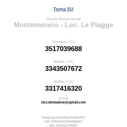
Torna SU
Casale Sempreverde
Montemerano - Loc. Le Piagge
Telefono
(+39)
3517039688
Mobile
(+39)
3343507672
Mobile
(+39)
3317416320
Email
niccolettadenei@gmail.com
Partita iva CNCCRL44T42E875T
CIN: IT053014C2NHNIWUX7
CIR: 053014LTN0057